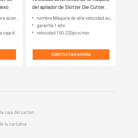
lexo
del apilador de Slotter Die Cutter
de la impresora de color 380v 3
de Flexo del cartón
nombre:Máquina de alta velocidad automática de Slotter Die-Cutter Stacker de la impresora de color 3
garantía:1 año
el cartón
velocidad:150-220pcs/min
CONTACTAR AHORA
a caja del cartón
e la cartulina