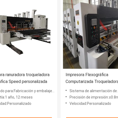
ra ranuradora troqueladora
Impresora Flexográfica
áfica Speed personalizada
Computarizada Troquelador
Fabricación de Cajas de Car
 para:Fabricación y embalaje de cajas onduladas
Sistema de alimentación de papel:Alimentador del 
Corrugado
tía:1 año, 12 meses
Precisión de impresión:±0.
idad:Personalizado
Velocidad:Personalizado