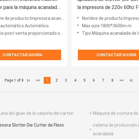
r para la máquina acanalada
la impresora de 220v 60hz F
dos de ajustable
ucto:Impresora acanalada Slotter Die-Cutter Stacker de Flexo del cartón
Nombre de producto:Impresora acanalada Slotter Die-Cutter Stacker 
 automático:Automático
Max.size:1800*3600m m
io post-venta proporcionado:onlive
Tipo:Máquina acanalada de la caja d
CONTACTAR AHORA
CONTACTAR AHORA
Page 1 of 8
|<
<<
1
2
3
4
5
6
7
8
>>
>|
ina del gluer de la carpeta del cartón
Máquina de costura de l
esora Slotter Die Cutter de Flexo
cadena de producción d
acanalada