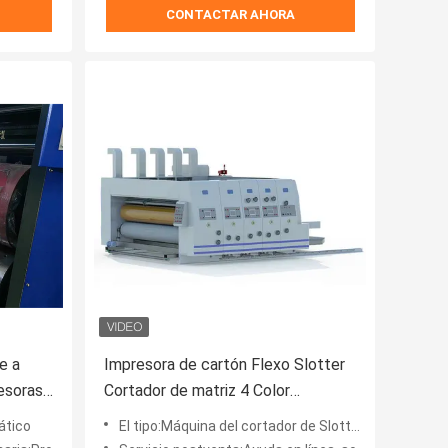
CONTACTAR AHORA
e a
Impresora de cartón Flexo Slotter
resoras
Cortador de matriz 4 Color
Informatizado
ático
El tipo:Máquina del cortador de Slotter Die de la impresora de Flexo