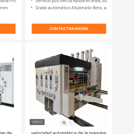
oporcionado
Servicio postventa:Ayuda en línea, soporte técnico video, centro de servicio de ultramar disponible, N
75mm
Grado automático:Atuomatic lleno, automatizó
CONTACTAR AHORA
ter de
velocidad automática de la máquina