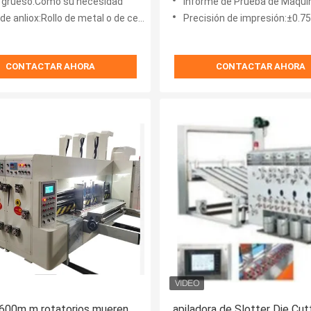
 grueso:Como su necesidad
Informe de Prueba de Maquinaria:Pr
de anliox:Rollo de metal o de cerámica
Precisión de impresión:±0.
CONTACTAR AHORA
CONTACTAR AHORA
600m m rotatorios mueren
apiladora de Slotter Die Cut