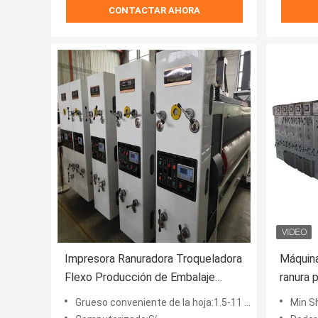
CONTACTAR AHORA
Impresora Ranuradora Troqueladora
Máquina
Flexo Producción de Embalaje
ranura 
Personalizada
pizza
Grueso conveniente de la hoja:1.5-11 mm
Min S