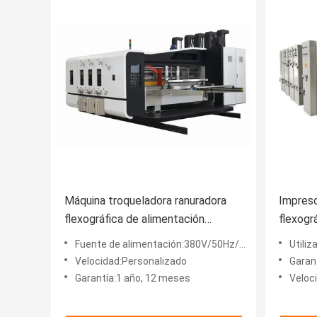
Máquina troqueladora ranuradora
Impreso
flexográfica de alimentación
flexogr
automática
Fuente de alimentación:380V/50Hz/3ph
Utilizado
Velocidad:Personalizado
Garan
Garantía:1 año, 12 meses
Veloc