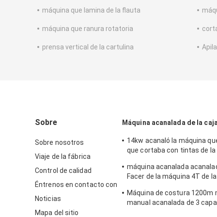
máquina que lamina de la flauta
máqu
máquina que ranura rotatoria
cort
prensa vertical de la cartulina
Apil
Sobre
Máquina acanalada de la caja
14kw acanaló la máquina qu
Sobre nosotros
que cortaba con tintas de l
Viaje de la fábrica
1300*870m m de la caja del 
máquina acanalada acanalad
Control de calidad
Facer de la máquina 4T de la
Éntrenos en contacto con
cartón de 1600m m
Máquina de costura 1200m m
Noticias
manual acanalada de 3 cap
estandardizado
Mapa del sitio