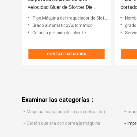
velocidad Gluer de Slotter Die
cortado
Cutter de la impresora de Flexo
360 gra
Tipo:Máquina del troquelador de Slotter de la impresora de Flexo
Nombre de prod
Grado automático:Automático
grado
Color:La petición del cliente
Servic
CONTACTAR AHORA
Examinar las categorías：
Máquina acanalada de la caja del cartón
máqu
Cartón que ata con correa la máquina
Impr