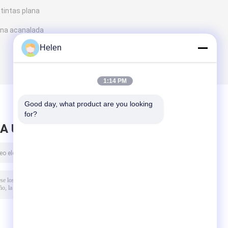
tintas plana
ina acanalada
Helen
1:14 PM
Good day, what product are you looking 
for?
A UN MENSAJE