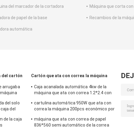
ina del marcador de la cortadora
Máquina que corta con 
adora de papel de la base
Recambios de la máqu
adora automática
DEJ
 del cartón
Cartón que ata con correa la máquina
e arrugaba
Caja acanalada automática 4kw de la
a máquina
máquina que ata con correa 1.2*2.4 con
cartón
el rodillo que pega el sistema
a del solo
cartulina automática 950W que ata con
 caja del
correa la máquina 200pcs económico por
minuto
 de la caja
máquina que ata con correa de papel
as
836*560 semi automático de la correa
del polipropileno 30kg