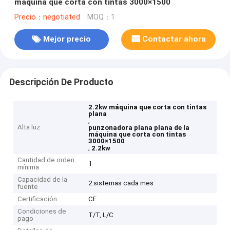
máquina que corta con tintas 3000×1500
Precio：negotiated
MOQ：1
Mejor precio
Contactar ahora
Descripción De Producto
2.2kw máquina que corta con tintas
plana
,
Alta luz
punzonadora plana plana de la
máquina que corta con tintas
3000×1500
,
2.2kw
Cantidad de orden
1
mínima
Capacidad de la
2 sistemas cada mes
fuente
Certificación
CE
Condiciones de
T/T, L/C
pago