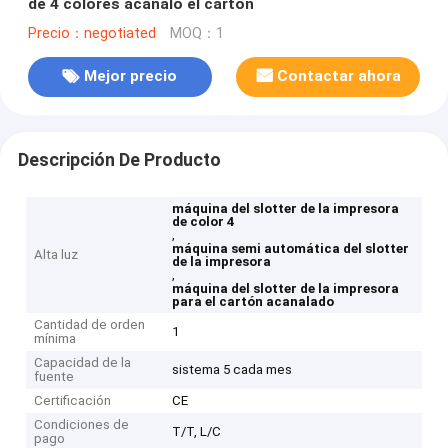
de 4 colores acanaló el cartón
Precio：negotiated
MOQ：1
Mejor precio
Contactar ahora
Descripción De Producto
máquina del slotter de la impresora
de color 4
,
máquina semi automática del slotter
Alta luz
de la impresora
,
máquina del slotter de la impresora
para el cartón acanalado
Cantidad de orden
1
mínima
Capacidad de la
sistema 5 cada mes
fuente
Certificación
CE
Condiciones de
T/T, L/C
pago