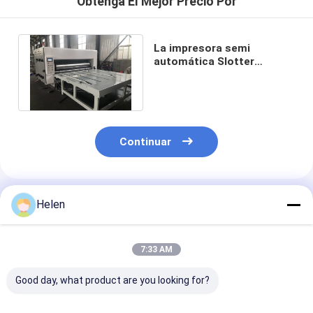
Obtenga El Mejor Precio Por
La impresora semi
automática Slotter
Machine For de 4 colores
acanaló el cartón
Continuar
Productos Recomendados
Helen
7:33 AM
Good day, what product are you looking for?