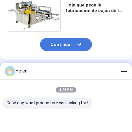
Hoja que pega la
fabricación de cajas de la
carpeta del cartón 380v
semi automática
Continuar
Productos Recomendados
Helen
4:25 PM
Good day, what product are you looking for?
2800m m
Servo motor de
Máquina de ad