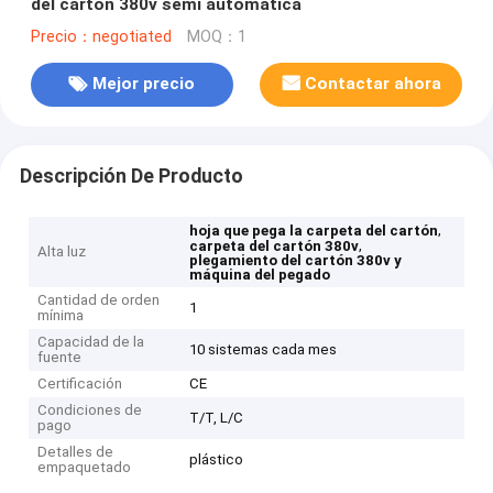
del cartón 380v semi automática
Precio：negotiated
MOQ：1
Mejor precio
Contactar ahora
Descripción De Producto
,
hoja que pega la carpeta del cartón
,
carpeta del cartón 380v
Alta luz
plegamiento del cartón 380v y
máquina del pegado
Cantidad de orden
1
mínima
Capacidad de la
10 sistemas cada mes
fuente
Certificación
CE
Condiciones de
T/T, L/C
pago
Detalles de
plástico
empaquetado